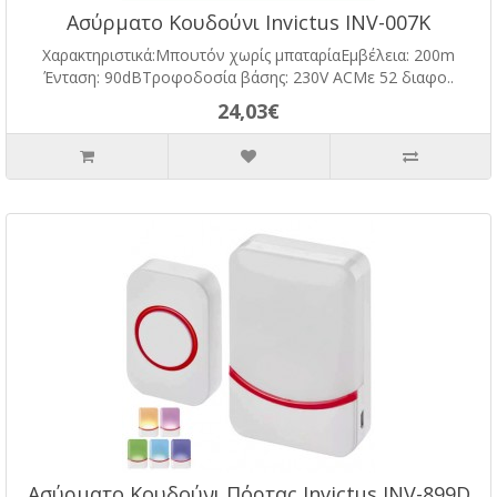
Ασύρματο Κουδούνι Invictus INV-007K
Χαρακτηριστικά:Μπουτόν χωρίς μπαταρίαΕμβέλεια: 200m
Ένταση: 90dBΤροφοδοσία βάσης: 230V ACΜε 52 διαφο..
24,03€
Ασύρματο Κουδούνι Πόρτας Invictus INV-899D